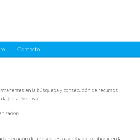
ro
Contacto
 permanentes en la búsqueda y consecución de recursos
la Junta Directiva.
anización
ada ejecución del presupuesto aprobado; colaborar en la